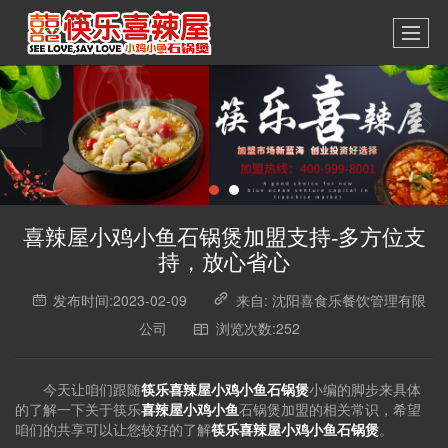
喜辣屋小鸡小鱼石锅煲加盟支持-多方位支
持，放心省心
发布时间:2023-02-09
来自: 沈阳喜食乐餐饮管理有限
公司
浏览次数:252
今天让咱们跟随
筷乐喜辣屋小鸡小鱼石锅煲
小编的脚步来具体
的了解一下关于筷乐
喜辣屋小鸡小鱼
石锅煲加盟的相关常识，希望
咱们的共享可以让您较好的了解
筷乐喜辣屋
小鸡小鱼石锅煲
。