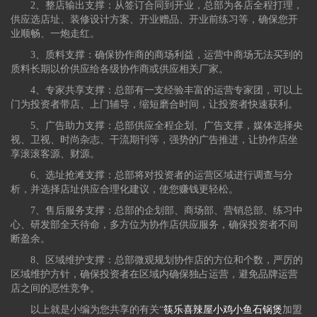
2、整店输出支撑：从签订合同到开业，总部为各店全程打理，
供应选店址、装修设计方案、开业赠品、开业前练习等，确保您开
业顺畅、一炮走红。
3、质料支撑：确保协作商的商场利益，运营中商场无法买到的
质料长期以价供应给各级协作商或供应相关厂家。
4、专家共享支撑：总部有一支经验丰富的运营专家团，可以上
门为投资者带店、上门辅导，缩短磨合时间，让投资者快速获利。
5、广告助力支撑：总部供应全程企划、广告支撑，媒体选择央
视、卫视、时尚杂志、干流期刊等，强势的广告推进，让协作店坐
享滚滚客源、财源。
6、选址抢滩支撑：总部将对投资者的运营区域进行调查与分
析，并选择店址供应合理化建议，使您赚钱更轻松。
7、售后服务支撑：总部的企划部、商场部、营销总部、练习中
心、研发部全天待命，多方位为协作店供应服务，确保投资者不间
断盈余。
8、区域维护支撑：总部微观规划协作店的方位和个数，严厉的
区域维护方针，确保投资者在区域内确保独占运营，避免品牌运营
店之间的恶性竞争。
以上就是小编为您共享的有关“
筷乐喜辣屋小鸡小鱼石锅煲
加盟