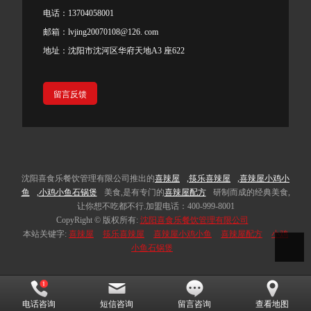
电话：13704058001
邮箱：lvjing20070108@126. com
地址：沈阳市沈河区华府天地A3 座622
留言反馈
沈阳喜食乐餐饮管理有限公司推出的
喜辣屋
,
筷乐喜辣屋
,
喜辣屋小鸡小
鱼
,
小鸡小鱼石锅煲
美食,是有专门的
喜辣屋配方
研制而成的经典美食,
让你想不吃都不行.加盟电话：400-999-8001
CopyRight © 版权所有:
沈阳喜食乐餐饮管理有限公司
本站关键字:
喜辣屋
筷乐喜辣屋
喜辣屋小鸡小鱼
喜辣屋配方
小鸡
小鱼石锅煲
电话咨询
短信咨询
留言咨询
查看地图