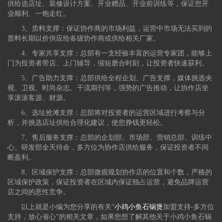
供给选店址、装修设计方案、开业赠品、开业前训练等，保证您开
业顺利、一炮走红。
3、质料支撑：保证协作商的市场利益，运营中市场无法买到的
质料长期以价供应给各级协作商或供给相关厂家。
4、专家共享支撑：总部有一支经验丰富的运营专家团，能够上
门为投资者带店、上门辅导，缩短磨合时刻，让投资者快速获利。
5、广告助力支撑：总部供给全程企划、广告支撑，媒体挑选央
视、卫视、时尚杂志、干流期刊等，强势的广告推动，让协作店坐
享滚滚客源、财源。
6、选址抢滩支撑：总部将对投资者的运营区域进行考察与分
析，并挑选店址供给合理化建议，使您挣钱更轻松。
7、售后服务支撑：总部的企划部、市场部、营销总部、训练中
心、研发部全天待命，多方位为协作店供给服务，保证投资者不间
断盈利。
8、区域保护支撑：总部微观规划协作店的位置和个数，严格的
区域保护政策，保证投资者在区域内保证独占运营，避免品牌运营
店之间的恶性竞争。
以上就是小编为您分享的有关“
小鸡小鱼石锅煲
加盟支持-多方位
支持，放心省心”的相关文章，如果您想了解其他关于小鸡小鱼石锅